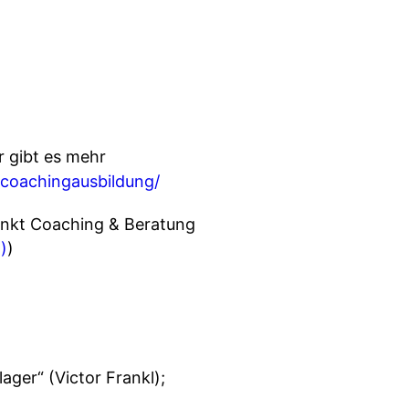
r gibt es mehr
-coachingausbildung/
unkt Coaching & Beratung
)
)
ger“ (Victor Frankl);