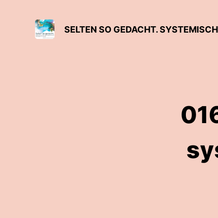
016
sy