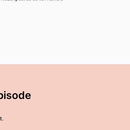
pisode
t.